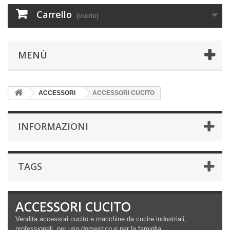
Carrello
(vuoto)
MENÙ
ACCESSORI
ACCESSORI CUCITO
INFORMAZIONI
TAGS
ACCESSORI CUCITO
Vendita accessori cucito e macchine da cucire industriali,
professionali, per uso domestico e per la famiglia